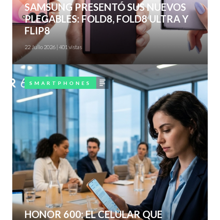
SAMSUNG PRESENTÓ SUS NUEVOS
PLEGABLES: FOLD8, FOLD8 ULTRA Y
FLIP8
22 Julio 2026 | 401 vistas
articulo
SMARTPHONES
HONOR 600: EL CELULAR QUE