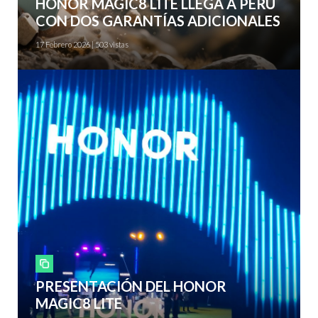
HONOR MAGIC8 LITE LLEGA A PERÚ
CON DOS GARANTÍAS ADICIONALES
17 Febrero 2026 | 503 vistas
Smartphones
PRESENTACIÓN DEL HONOR
MAGIC8 LITE