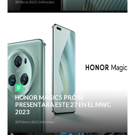
20 Marzo 2023 | 1434 vistas
Smartphones
HONOR MAGIC5 PRO SE
PRESENTARÁ ESTE 27 EN EL MWC
2023
20 Febrero 2023 | 845 vistas