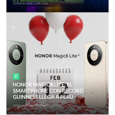
13 Febrero 2026 | 1208 vistas
Smartphones
HONOR MAGIC8 LITE: EL
SMARTPHONE CON RÉCORD
GUINNESS LLEGA A PERÚ
10 Febrero 2026 | 301 vistas