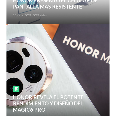
HONOR PRESENTÓ EL CELULAR DE
PANTALLA MÁS RESISTENTE
15 Marzo 2024 | 2094 vistas
Smartphones
HONOR REVELA EL POTENTE
RENDIMIENTO Y DISEÑO DEL
MAGIC6 PRO